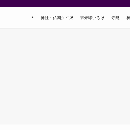
神社・仏閣クイズ
御朱印いろは
寺院