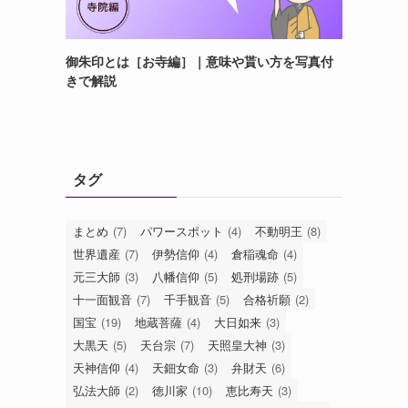
御朱印とは［お寺編］｜意味や貰い方を写真付
きで解説
タグ
まとめ
(7)
パワースポット
(4)
不動明王
(8)
世界遺産
(7)
伊勢信仰
(4)
倉稲魂命
(4)
元三大師
(3)
八幡信仰
(5)
処刑場跡
(5)
十一面観音
(7)
千手観音
(5)
合格祈願
(2)
国宝
(19)
地蔵菩薩
(4)
大日如来
(3)
大黒天
(5)
天台宗
(7)
天照皇大神
(3)
天神信仰
(4)
天鈿女命
(3)
弁財天
(6)
弘法大師
(2)
徳川家
(10)
恵比寿天
(3)