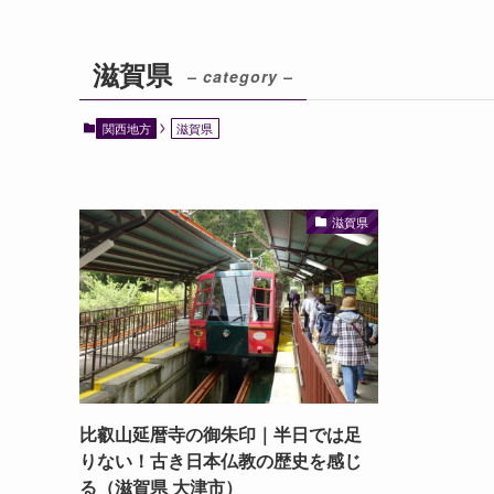
滋賀県
– category –
関西地方
滋賀県
滋賀県
比叡山延暦寺の御朱印｜半日では足
りない！古き日本仏教の歴史を感じ
る（滋賀県 大津市）