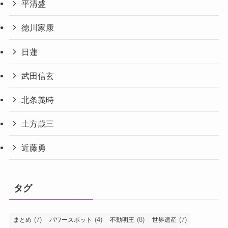
平清盛
徳川家康
日蓮
武田信玄
北条義時
土方歳三
近藤勇
タグ
(7)
(4)
(8)
(7)
まとめ
パワースポット
不動明王
世界遺産