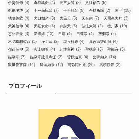
(4)
(4)
(3)
(5)
伊勢信仰
倉稲魂命
元三大師
八幡信仰
(5)
(7)
(5)
(2)
(19)
処刑場跡
十一面観音
千手観音
合格祈願
国宝
(4)
(3)
(5)
(7)
(3)
地蔵菩薩
大日如来
大黒天
天台宗
天照皇大神
(4)
(3)
(6)
(2)
(10)
天神信仰
天鈿女命
弁財天
弘法大師
徳川家
(3)
(13)
(4)
(4)
(2)
恵比寿天
新選組
日蓮
日蓮宗
曹洞宗
(3)
(2)
(4)
(4)
木花咲耶姫命
浄土宗
瓊々杵尊
真言宗智山派
(5)
(4)
(2)
(3)
(3)
稲荷信仰
素戔嗚尊
経津主神
聖徳宗
聖観音
(7)
(2)
(4)
(14)
臨済宗
臨済宗建長寺派
菅原道真
薬師如来
(11)
(12)
(20)
(2)
観世音菩薩
釈迦如来
阿弥陀如来
馬頭観音
プロフィール