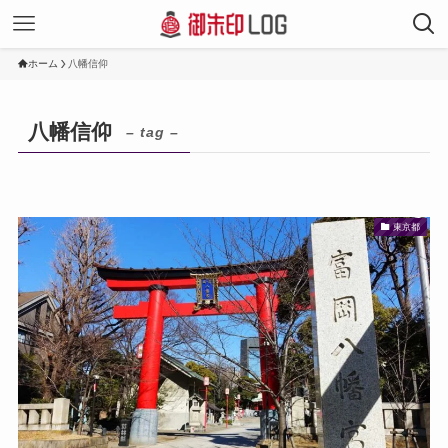
ホーム
八幡信仰
八幡信仰
– tag –
東京都