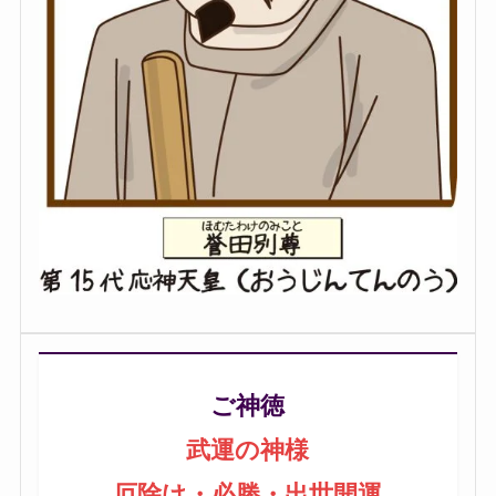
ご神徳
武運の神様
厄除け・必勝・出世開運