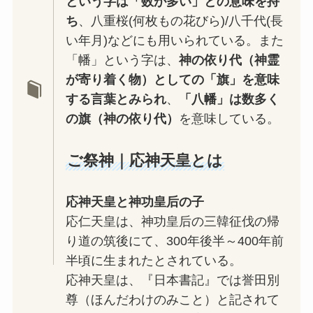
という字は「数が多い」との意味を持
ち
、八重桜(何枚もの花びら)/八千代(長
い年月)などにも用いられている。また
「幡」という字は、
神の依り代（神霊
が寄り着く物）としての「旗」を意味
する言葉とみられ
、
「八幡」は数多く
の旗（神の依り代）
を意味している。
ご祭神｜応神天皇とは
応神天皇と神功皇后の子
応仁天皇は、神功皇后の三韓征伐の帰
り道の筑後にて、300年後半～400年前
半頃に生まれたとされている。
応神天皇は、『日本書記』では誉田別
尊（ほんだわけのみこと）と記されて