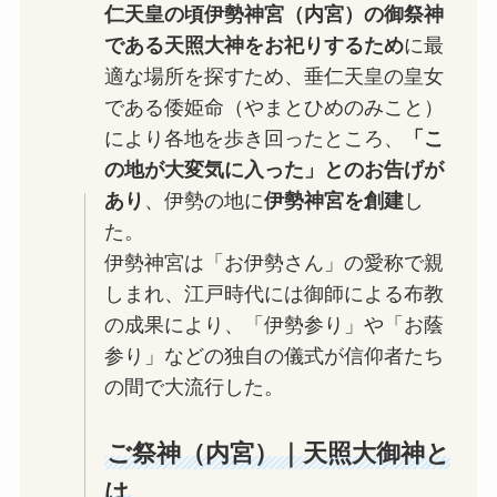
仁天皇の頃伊勢神宮（内宮）の御祭神
である天照大神をお祀りするため
に最
適な場所を探すため、垂仁天皇の皇女
である倭姫命（やまとひめのみこと）
により各地を歩き回ったところ、
「こ
の地が大変気に入った」とのお告げが
あり
、伊勢の地に
伊勢神宮を創建
し
た。
伊勢神宮は「お伊勢さん」の愛称で親
しまれ、江戸時代には御師による布教
の成果により、「伊勢参り」や「お蔭
参り」などの独自の儀式が信仰者たち
の間で大流行した。
ご祭神（内宮）｜天照大御神と
は