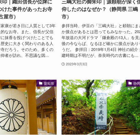
朱印｜織田信長が位牌に
三嶋大社の御朱印｜源頼朝が深く
つけた事件があったお寺
仰したのはなぜか？（静岡県 三嶋
古屋市）
市）
家康が若き日に人質として3年
参拝当時、伊豆の「三嶋大社」と頼朝にま
史的なお寺。また、信長が父信
か接点があるとは思ってもみなかった。202
牌に抹香を投げつけたことでも
年放送の大河ドラマ「鎌倉殿の13人」を見
、歴史に大きく関わりのある人
後の今ならば、なるほど確かに接点があり
お寺だろう。そのため、多くの
うだ。 参拝日：2019年1月4日 神社の紹介
仰者が訪れ、不思議な因...
建時期は不明だが、奈良時代の古書にも...
2023年3月3日
愛知県
静