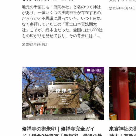
地元の千葉にも「浅間神社」と名のつく神社
2024年6月14日
があり、一体いくつの浅間神社が存在するの
だろうかと不思議に思っていた。いつも何気
なく参拝していたこの「富士山本宮浅間大
社」こそが、総本山だった。全国には1,300社
もの広がりを見せており、その背景には「...
2024年9月8日
静岡県
修禅寺の御朱印｜修禅寺完全ガイ
來宮神社の御
ド！鎌倉2代将軍「源頼家」最後の地
神木！有数