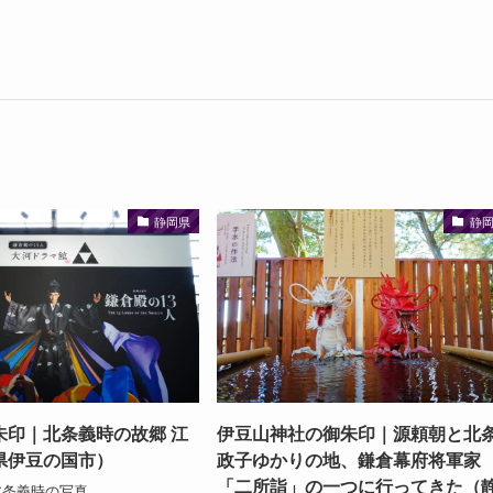
静岡県
静
朱印｜北条義時の故郷 江
伊豆山神社の御朱印｜源頼朝と北
県伊豆の国市）
政子ゆかりの地、鎌倉幕府将軍家
「二所詣」の一つに行ってきた（
北条義時の写真