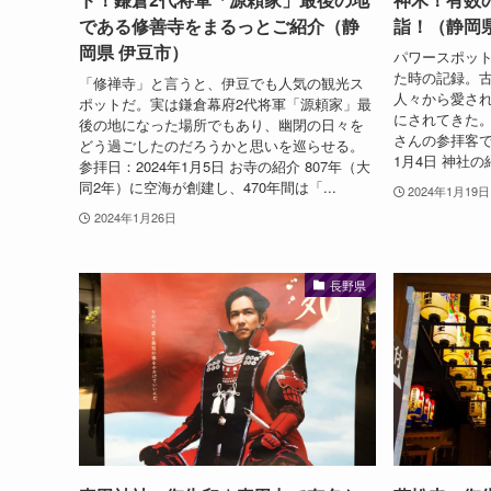
である修善寺をまるっとご紹介（静
詣！（静岡
岡県 伊豆市）
パワースポッ
た時の記録。
「修禅寺」と言うと、伊豆でも人気の観光ス
人々から愛さ
ポットだ。実は鎌倉幕府2代将軍「源頼家」最
にされてきた
後の地になった場所でもあり、幽閉の日々を
さんの参拝客で
どう過ごしたのだろうかと思いを巡らせる。
1月4日 神社の紹
参拝日：2024年1月5日 お寺の紹介 807年（大
同2年）に空海が創建し、470年間は「...
2024年1月19日
2024年1月26日
長野県