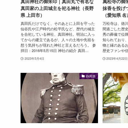
真田神社の御朱印｜真田丸で有名な
萬松寺の御
真田家の上田城主を祀る神社（長野
抹香を投げ
県 上田市）
（愛知県 名
真田氏だけでなく、そのあとに上田を守った
万松寺は、徳川
仙谷氏や江戸時代の松平氏など、歴代の城主
間過ごした歴
を合祀している神社、真田神社。明治に入っ
秀の葬儀で位
てからの建立であるが、人々の土地や先祖を
知られており
想う気持ちが現れた神社と言えるだろう。 参
物と縁のある
拝日：2016年5月15日 神社の紹介 真田...
歴史ファンや信
2023年5月4日
2023年4月22日
静岡県