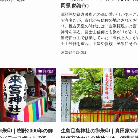
岡県 熱海市）
源頼朝や鎌倉幕府との深い繋がりがあるこ
で有名だが、古代から信仰の地とされてお
り、推古天皇の時代には「走湯権現」と言
神号を賜る。富士山信仰とも繋がりがあり
当時伊豆山で修業していた「末代上人」が
士山登拝を重ね、上皇や貴族、民衆にその..
2024年2月3日
静岡県
長
朱印｜樹齢2000年の御
生島足島神社の御朱印｜真田家や
のパワースポットで初
田信玄ゆかりの神社には、信濃屈