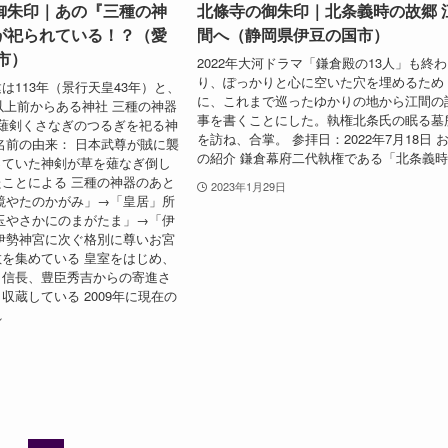
御朱印｜あの『三種の神
北條寺の御朱印｜北条義時の故郷 
が祀られている！？（愛
間へ（静岡県伊豆の国市）
市）
2022年大河ドラマ「鎌倉殿の13人」も終わ
り、ぽっかりと心に空いた穴を埋めるため
は113年（景行天皇43年）と、
に、これまで巡ったゆかりの地から江間の
年以上前からある神社 三種の神器
事を書くことにした。執権北条氏の眠る墓
薙剣くさなぎのつるぎを祀る神
を訪ね、合掌。 参拝日：2022年7月18日 
名前の由来： 日本武尊が賊に襲
の紹介 鎌倉幕府二代執権である「北条義時.
っていた神剣が草を薙なぎ倒し
ことによる 三種の神器のあと
2023年1月29日
鏡やたのかがみ」→「皇居」所
玉やさかにのまがたま」→「伊
伊勢神宮に次ぐ格別に尊いお宮
を集めている 皇室をはじめ、
田信長、豊臣秀吉からの寄進さ
収蔵している 2009年に現在の
れ