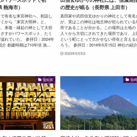
県 熱海市）
の歴史が眠る（長野県 上田市）
トで有名な来宮神社へ、初詣し
真田家や武田信玄ゆかりの神社として有名
古くから「来宮大明神」と、
が、実はこの神社は地主神が祀られている
れ、来復・縁起の神として大切
所であることが分かる。この場所は土地の
。さすがパワースポット、たく
人々から大切にされてきた場所であり、上
溢れていた。 参拝日：2024年
という町にとって欠かせない存在と言える
介 創建時期は710年頃 漁...
ろう。 参拝日：2016年5月15日 神社の紹介.
2023年5月5日
愛知県
静