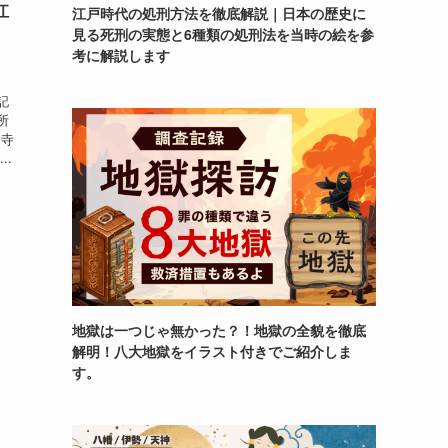
江
江戸時代の処刑方法を徹底解説｜日本の歴史に
見る死刑の実態と6種類の処刑法を当時の絵を参
考に解説します
記
所
お寺
..
地獄は一つじゃ無かった？！地獄の全貌を徹底
解明！八大地獄をイラスト付きでご紹介しま
す。