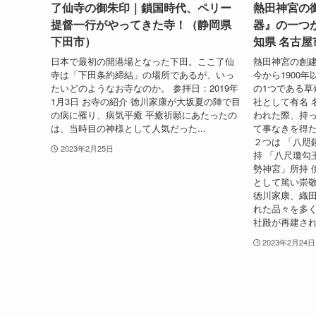
了仙寺の御朱印｜鎖国時代、ペリー
熱田神宮の
提督一行がやってきた寺！（静岡県
器』の一つ
下田市）
知県 名古屋
日本で最初の開港場となった下田。ここ了仙
熱田神宮の創建
寺は「下田条約締結」の場所であるが、いっ
今から1900
たいどのようなお寺なのか。 参拝日：2019年
の1つである草
1月3日 お寺の紹介 徳川家康が大坂夏の陣で目
社として有名 
の病に罹り、病気平癒 平癒祈願にあたったの
われた際、持
は、当時目の神様として人気だった...
て事なきを得た
２つは 「八咫
2023年2月25日
持 「八尺瓊勾
勢神宮」所持 
として篤い崇敬
徳川家康、織
れた品々を多く
社殿が再建さ
2023年2月24日