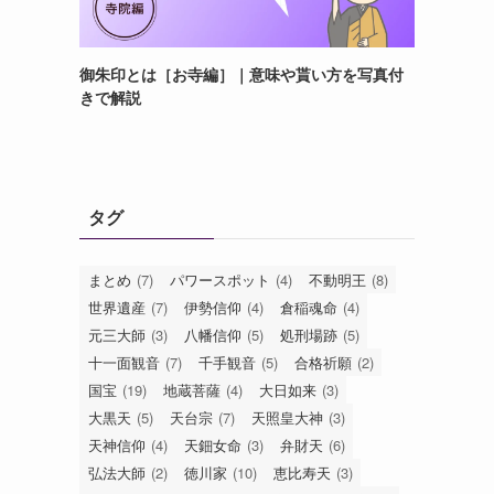
御朱印とは［お寺編］｜意味や貰い方を写真付
きで解説
タグ
まとめ
(7)
パワースポット
(4)
不動明王
(8)
世界遺産
(7)
伊勢信仰
(4)
倉稲魂命
(4)
元三大師
(3)
八幡信仰
(5)
処刑場跡
(5)
十一面観音
(7)
千手観音
(5)
合格祈願
(2)
国宝
(19)
地蔵菩薩
(4)
大日如来
(3)
大黒天
(5)
天台宗
(7)
天照皇大神
(3)
天神信仰
(4)
天鈿女命
(3)
弁財天
(6)
弘法大師
(2)
徳川家
(10)
恵比寿天
(3)