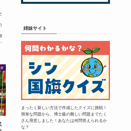
と
う
姉妹サイト
、
富
.
野県
まったく新しい方法で作成したクイズに挑戦！
簡単な問題から、博士級の難しい問題までたく
さん用意しました！あなたは何問答えられるか
武
な？
指