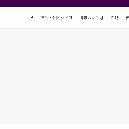
神社・仏閣クイズ
御朱印いろは
寺院