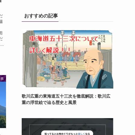
おすすめの記事
だ
場
田
だ
..
岡県
歌川広重の東海道五十三次を徹底解説：歌川広
重の浮世絵で辿る歴史と風景