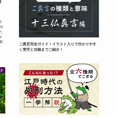
信
さ
2
た
そ
 創
ご真言完全ガイド！イラスト入りで分かりやす
く梵字と功徳までご紹介！
岡県