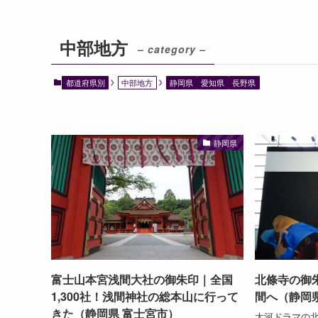
中部地方
– category –
都道府県別
中部地方
静岡県
愛知県
長野県
静岡県
富士山本宮浅間大社の御朱印｜全国
北條寺の御
1,300社！浅間神社の総本山に行って
間へ（静岡
きた（静岡県 富士宮市）
大河ドラマの