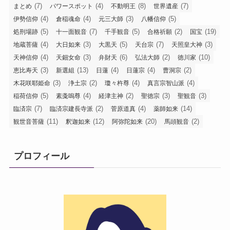
(7)
(4)
(8)
(7)
まとめ
パワースポット
不動明王
世界遺産
(4)
(4)
(3)
(5)
伊勢信仰
倉稲魂命
元三大師
八幡信仰
(5)
(7)
(5)
(2)
(19)
処刑場跡
十一面観音
千手観音
合格祈願
国宝
(4)
(3)
(5)
(7)
(3)
地蔵菩薩
大日如来
大黒天
天台宗
天照皇大神
(4)
(3)
(6)
(2)
(10)
天神信仰
天鈿女命
弁財天
弘法大師
徳川家
(3)
(13)
(4)
(4)
(2)
恵比寿天
新選組
日蓮
日蓮宗
曹洞宗
(3)
(2)
(4)
(4)
木花咲耶姫命
浄土宗
瓊々杵尊
真言宗智山派
(5)
(4)
(2)
(3)
(3)
稲荷信仰
素戔嗚尊
経津主神
聖徳宗
聖観音
(7)
(2)
(4)
(14)
臨済宗
臨済宗建長寺派
菅原道真
薬師如来
(11)
(12)
(20)
(2)
観世音菩薩
釈迦如来
阿弥陀如来
馬頭観音
プロフィール