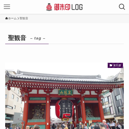
ホーム
聖観音
聖観音
– tag –
東京都