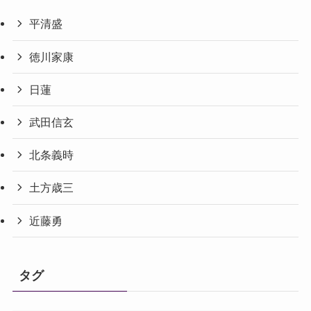
平清盛
徳川家康
日蓮
武田信玄
北条義時
土方歳三
近藤勇
タグ