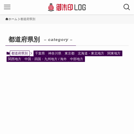
ホーム
都道府県別
都道府県別
– category –
都道府県別
千葉県
神奈川県
東京都
北海道・東北地方
関東地方
関西地方
中国・四国・九州地方 / 海外
中部地方