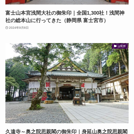
富士山本宮浅間大社の御朱印｜全国1,300社！浅間神
社の総本山に行ってきた（静岡県 富士宮市）
2024年9月8日
山梨県
久遠寺～奥之院思親閣の御朱印｜身延山奥之院思親閣