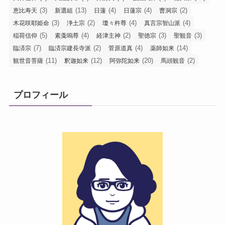
(3)
(13)
(4)
(4)
(2)
恵比寿天
新選組
日蓮
日蓮宗
曹洞宗
(3)
(2)
(4)
(4)
木花咲耶姫命
浄土宗
瓊々杵尊
真言宗智山派
(5)
(4)
(2)
(3)
(3)
稲荷信仰
素戔嗚尊
経津主神
聖徳宗
聖観音
(7)
(2)
(4)
(14)
臨済宗
臨済宗建長寺派
菅原道真
薬師如来
(11)
(12)
(20)
(2)
観世音菩薩
釈迦如来
阿弥陀如来
馬頭観音
プロフィール