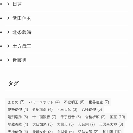
日蓮
武田信玄
北条義時
土方歳三
近藤勇
タグ
(7)
(4)
(8)
(7)
まとめ
パワースポット
不動明王
世界遺産
(4)
(4)
(3)
(5)
伊勢信仰
倉稲魂命
元三大師
八幡信仰
(5)
(7)
(5)
(2)
(19)
処刑場跡
十一面観音
千手観音
合格祈願
国宝
(4)
(3)
(5)
(7)
(3)
地蔵菩薩
大日如来
大黒天
天台宗
天照皇大神
(4)
(3)
(6)
(2)
(10)
天神信仰
天鈿女命
弁財天
弘法大師
徳川家