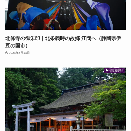
北條寺の御朱印｜北条義時の故郷 江間へ（静岡県伊
豆の国市）
2024年6月14日
都道府県別