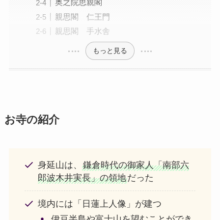
奥之院思親閣
親思閣 仁王門
親思閣 手水舎
もっと見る
お寺の紹介
身延山は、
鎌倉時代の御家人「南部六
郎波木井実長」の領地
だった
境内には「日蓮上人像」が建つ
伊豆半島や富士山を望むことができ