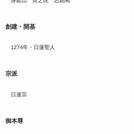
身延山
奥之院
思親閣
創建・開基
1274年・日蓮聖人
宗派
日蓮宗
御本尊