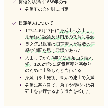
鐘楼と洪鐘は1668年の作
身延町の文化財に指定
日蓮聖人について
1274年5月17日に
身延山へ入山し、
法華経の読誦及び門弟の教育に専念
奥之院思親閣は
日蓮聖人が故郷の両
親や師匠を思う霊場
であった
入山してから
9年間は身延山を離れ
ず
、1282年秋に病気療養と墓参り
のために出発したと言われる
身延山を出発後、東京の池上で入滅
身延に墓を建て、弟子や檀那へは身
延山を参拝するよう遺言を残した