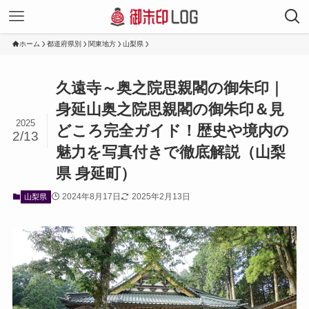
ホーム
都道府県別
関東地方
山梨県
久遠寺～奥之院思親閣の御朱印｜
身延山奥之院思親閣の御朱印＆見
2025
どころ完全ガイド！歴史や境内の
2/13
魅力を写真付きで徹底解説（山梨
県 身延町）
2024年8月17日
2025年2月13日
山梨県