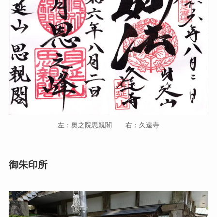
左：奥之院思親閣 右：久遠寺
御朱印所