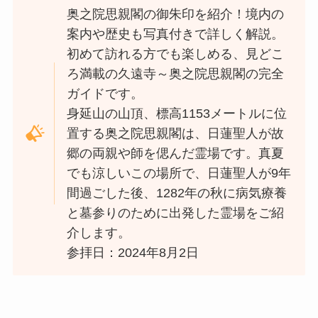
奥之院思親閣の御朱印を紹介！境内の
案内や歴史も写真付きで詳しく解説。
初めて訪れる方でも楽しめる、見どこ
ろ満載の久遠寺～奥之院思親閣の完全
ガイドです。
身延山の山頂、標高1153メートルに位
置する奥之院思親閣は、日蓮聖人が故
郷の両親や師を偲んだ霊場です。真夏
でも涼しいこの場所で、日蓮聖人が9年
間過ごした後、1282年の秋に病気療養
と墓参りのために出発した霊場をご紹
介します。
参拝日：2024年8月2日