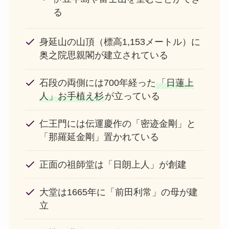
る
身延山の山頂（標高1,153メートル）に
奥之院思親閣が建立されている
石段の両側には700年経った
「日蓮上
人」お手植え杉
が立っている
仁王門には伝運慶作の「密迹金剛」と
「那羅延金剛」置かれている
正面の祖師堂は「日朗上人」が創建
大堂は1665年に「前田利常」の母が建
立