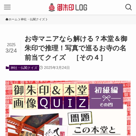
ホーム
神社・仏閣クイズ
お寺マニアなら解ける？本堂＆御
2025
朱印で推理！写真で巡るお寺の名
3/24
前当てクイズ ［その４］
2025年3月24日
神社・仏閣クイズ