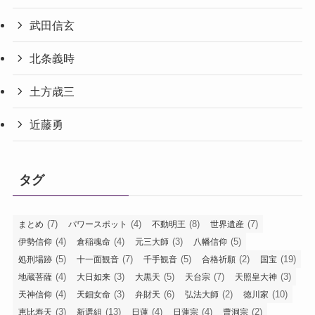
武田信玄
北条義時
土方歳三
近藤勇
タグ
(7)
(4)
(8)
(7)
まとめ
パワースポット
不動明王
世界遺産
(4)
(4)
(3)
(5)
伊勢信仰
倉稲魂命
元三大師
八幡信仰
(5)
(7)
(5)
(2)
(19)
処刑場跡
十一面観音
千手観音
合格祈願
国宝
(4)
(3)
(5)
(7)
(3)
地蔵菩薩
大日如来
大黒天
天台宗
天照皇大神
(4)
(3)
(6)
(2)
(10)
天神信仰
天鈿女命
弁財天
弘法大師
徳川家
(3)
(13)
(4)
(4)
(2)
恵比寿天
新選組
日蓮
日蓮宗
曹洞宗