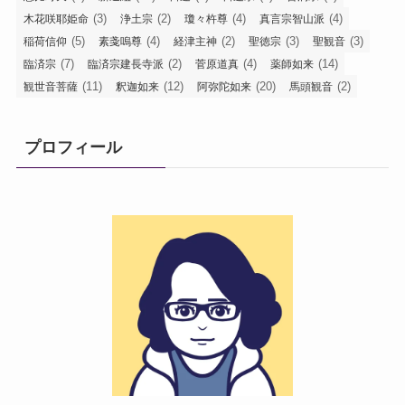
(3)
(2)
(4)
(4)
木花咲耶姫命
浄土宗
瓊々杵尊
真言宗智山派
(5)
(4)
(2)
(3)
(3)
稲荷信仰
素戔嗚尊
経津主神
聖徳宗
聖観音
(7)
(2)
(4)
(14)
臨済宗
臨済宗建長寺派
菅原道真
薬師如来
(11)
(12)
(20)
(2)
観世音菩薩
釈迦如来
阿弥陀如来
馬頭観音
プロフィール