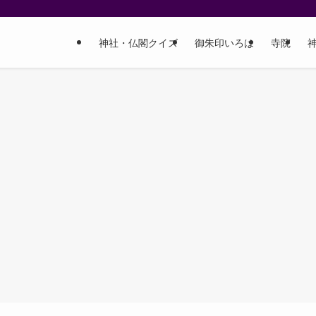
神社・仏閣クイズ
御朱印いろは
寺院