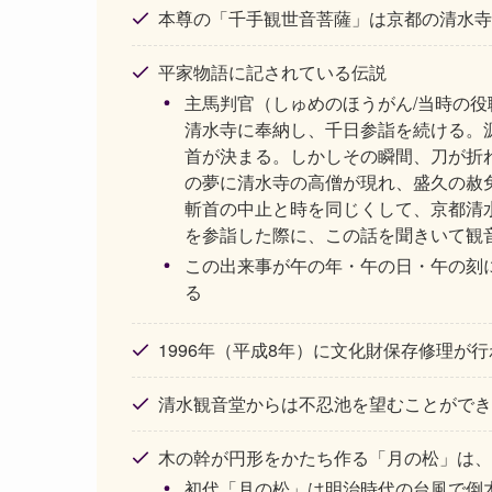
本尊の「千手観世音菩薩」は京都の清水寺
平家物語に記されている伝説
主馬判官（しゅめのほうがん/当時の
清水寺に奉納し、千日参詣を続ける。
首が決まる。しかしその瞬間、刀が折
の夢に清水寺の高僧が現れ、盛久の赦
斬首の中止と時を同じくして、京都清
を参詣した際に、この話を聞きいて観
この出来事が午の年・午の日・午の刻
る
1996年（平成8年）に文化財保存修理が
清水観音堂からは不忍池を望むことができ
木の幹が円形をかたち作る「月の松」は、
初代「月の松」は明治時代の台風で倒