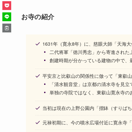
お寺の紹介
1631年（寛永8年）に、慈眼大師「天海
二代将軍「徳川秀忠」から寄進された
創建時期が分かっている建物の中で、
平安京と比叡山の関係性に倣って「東叡山
「清水観音堂」は京都の清水寺を見立
単独の寺院ではなく、東叡山寛永寺の
当初は現在の上野公園内「摺鉢（すりばち
元禄初期に、今の噴水広場付近に寛永寺「