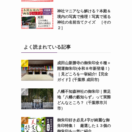
神社マニアなら解ける？本殿＆
境内の写真で推理！写真で巡る
神社の名前当てクイズ ［その
２］
よく読まれている記事
成田山新勝寺の御朱印全６種＋
開運御朱印(令和８年新登場！)
｜見どころを一挙紹介!【完全
ガイド】(千葉県 成田市)
八幡不知森神社の御朱印｜禁足
地「八幡の藪知らず」って実際
どんなところ？（千葉県市川
市）
御朱印好き必見♪字が綺麗な御
朱印特集！ 厳選した１３個の
御朱印を一気に紹介。