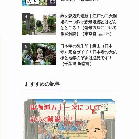
鈴ヶ森処刑場跡｜江戸の二大刑
場の一つ鈴ヶ森刑場跡とはどん
なところ？［処刑方法について
徹底解説］（東京都 品川区）
日本寺の御朱印｜鋸山（日本
寺）完全ガイド！日本寺の大仏
様と地獄のぞきは必見です！
（千葉県 鋸南町）
おすすめの記事