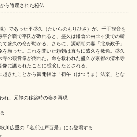
から遷座された秘仏
役職）であった平盛久（たいらのもりひさ）が、千手観音を
源平合戦で平氏が敗れると、盛久は鎌倉の由比ヶ浜での斬
れて盛久の命が助かる。さらに、源頼朝の妻「北条政子」
免を願った。これを聞いた頼朝は直ちに盛久を赦免。盛久
水寺の観音像が倒れた。命を救われた盛久が京都の清水寺
音像に護られたことに感涙したとされる。
に起きたことから御開帳は「初午（はつうま）法楽」とな
行われ、元禄の移築時の姿を再現
る
歌川広重の「名所江戸百景」にも登場する
木