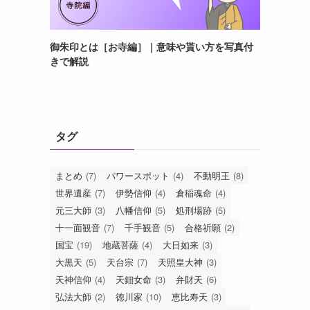
御朱印とは［お寺編］｜意味や貰い方を写真付
きで解説
タグ
まとめ
(7)
パワースポット
(4)
不動明王
(8)
世界遺産
(7)
伊勢信仰
(4)
倉稲魂命
(4)
元三大師
(3)
八幡信仰
(5)
処刑場跡
(5)
十一面観音
(7)
千手観音
(5)
合格祈願
(2)
国宝
(19)
地蔵菩薩
(4)
大日如来
(3)
大黒天
(5)
天台宗
(7)
天照皇大神
(3)
天神信仰
(4)
天鈿女命
(3)
弁財天
(6)
弘法大師
(2)
徳川家
(10)
恵比寿天
(3)