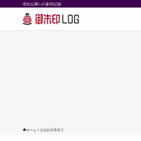
寺社仏閣への参拝記録
ホーム
北辰妙見尊星王