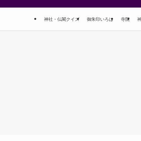
神社・仏閣クイズ
御朱印いろは
寺院