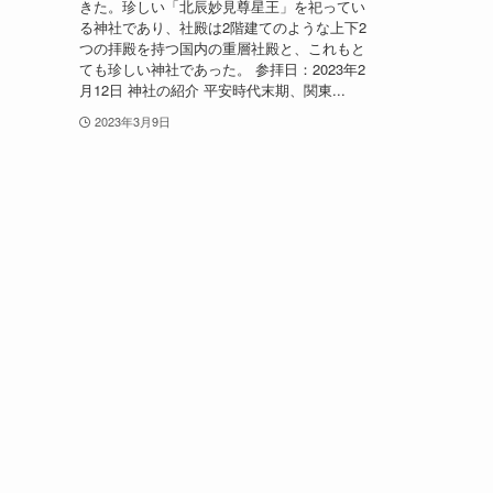
きた。珍しい「北辰妙見尊星王」を祀ってい
る神社であり、社殿は2階建てのような上下2
つの拝殿を持つ国内の重層社殿と、これもと
ても珍しい神社であった。 参拝日：2023年2
月12日 神社の紹介 平安時代末期、関東...
2023年3月9日