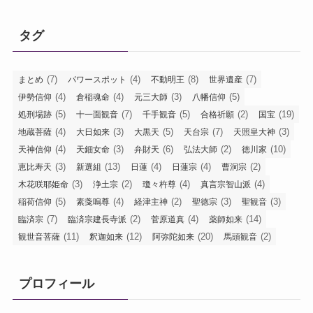
タグ
(7)
(4)
(8)
(7)
まとめ
パワースポット
不動明王
世界遺産
(4)
(4)
(3)
(5)
伊勢信仰
倉稲魂命
元三大師
八幡信仰
(5)
(7)
(5)
(2)
(19)
処刑場跡
十一面観音
千手観音
合格祈願
国宝
(4)
(3)
(5)
(7)
(3)
地蔵菩薩
大日如来
大黒天
天台宗
天照皇大神
(4)
(3)
(6)
(2)
(10)
天神信仰
天鈿女命
弁財天
弘法大師
徳川家
(3)
(13)
(4)
(4)
(2)
恵比寿天
新選組
日蓮
日蓮宗
曹洞宗
(3)
(2)
(4)
(4)
木花咲耶姫命
浄土宗
瓊々杵尊
真言宗智山派
(5)
(4)
(2)
(3)
(3)
稲荷信仰
素戔嗚尊
経津主神
聖徳宗
聖観音
(7)
(2)
(4)
(14)
臨済宗
臨済宗建長寺派
菅原道真
薬師如来
(11)
(12)
(20)
(2)
観世音菩薩
釈迦如来
阿弥陀如来
馬頭観音
プロフィール