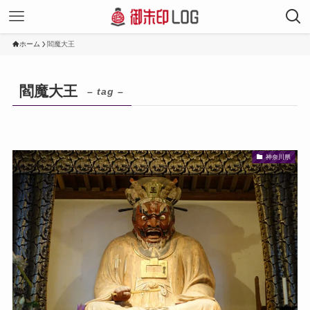
ホーム
閻魔大王
閻魔大王
– tag –
神奈川県