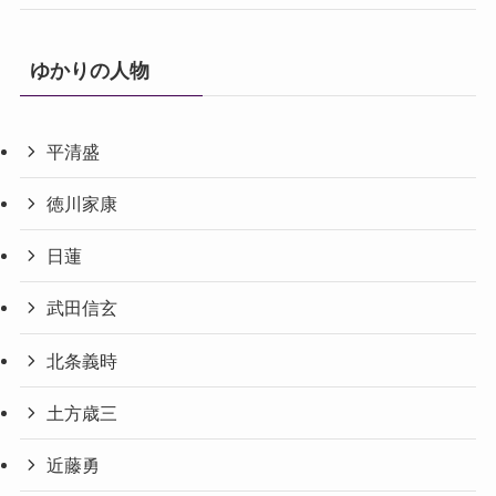
ゆかりの人物
平清盛
徳川家康
日蓮
武田信玄
北条義時
土方歳三
近藤勇