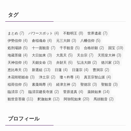
タグ
(7)
(4)
(8)
(7)
まとめ
パワースポット
不動明王
世界遺産
(4)
(4)
(3)
(5)
伊勢信仰
倉稲魂命
元三大師
八幡信仰
(5)
(7)
(5)
(2)
(19)
処刑場跡
十一面観音
千手観音
合格祈願
国宝
(4)
(3)
(5)
(7)
(3)
地蔵菩薩
大日如来
大黒天
天台宗
天照皇大神
(4)
(3)
(6)
(2)
(10)
天神信仰
天鈿女命
弁財天
弘法大師
徳川家
(3)
(13)
(4)
(4)
(2)
恵比寿天
新選組
日蓮
日蓮宗
曹洞宗
(3)
(2)
(4)
(4)
木花咲耶姫命
浄土宗
瓊々杵尊
真言宗智山派
(5)
(4)
(2)
(3)
(3)
稲荷信仰
素戔嗚尊
経津主神
聖徳宗
聖観音
(7)
(2)
(4)
(14)
臨済宗
臨済宗建長寺派
菅原道真
薬師如来
(11)
(12)
(20)
(2)
観世音菩薩
釈迦如来
阿弥陀如来
馬頭観音
プロフィール