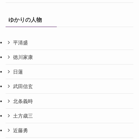
ゆかりの人物
平清盛
徳川家康
日蓮
武田信玄
北条義時
土方歳三
近藤勇