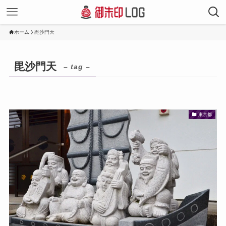
ホーム
毘沙門天
毘沙門天
– tag –
東京都