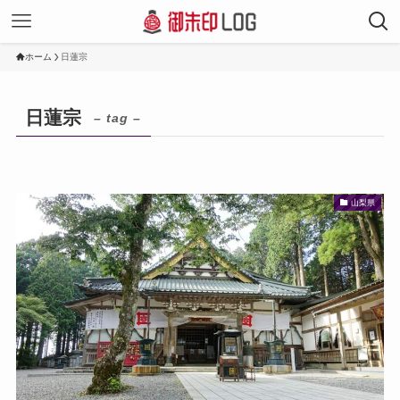
ホーム
日蓮宗
日蓮宗
– tag –
山梨県