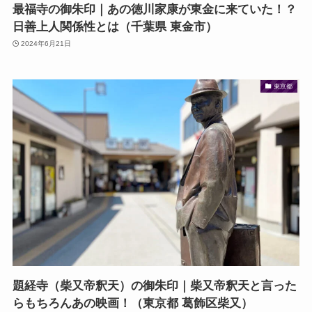
最福寺の御朱印｜あの徳川家康が東金に来ていた！？
日善上人関係性とは（千葉県 東金市）
2024年6月21日
東京都
題経寺（柴又帝釈天）の御朱印｜柴又帝釈天と言った
らもちろんあの映画！（東京都 葛飾区柴又）