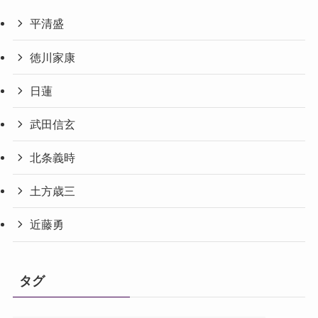
平清盛
徳川家康
日蓮
武田信玄
北条義時
土方歳三
近藤勇
タグ