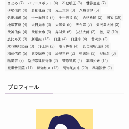
(7)
(4)
(8)
(7)
まとめ
パワースポット
不動明王
世界遺産
(4)
(4)
(3)
(5)
伊勢信仰
倉稲魂命
元三大師
八幡信仰
(5)
(7)
(5)
(2)
(19)
処刑場跡
十一面観音
千手観音
合格祈願
国宝
(4)
(3)
(5)
(7)
(3)
地蔵菩薩
大日如来
大黒天
天台宗
天照皇大神
(4)
(3)
(6)
(2)
(10)
天神信仰
天鈿女命
弁財天
弘法大師
徳川家
(3)
(13)
(4)
(4)
(2)
恵比寿天
新選組
日蓮
日蓮宗
曹洞宗
(3)
(2)
(4)
(4)
木花咲耶姫命
浄土宗
瓊々杵尊
真言宗智山派
(5)
(4)
(2)
(3)
(3)
稲荷信仰
素戔嗚尊
経津主神
聖徳宗
聖観音
(7)
(2)
(4)
(14)
臨済宗
臨済宗建長寺派
菅原道真
薬師如来
(11)
(12)
(20)
(2)
観世音菩薩
釈迦如来
阿弥陀如来
馬頭観音
プロフィール