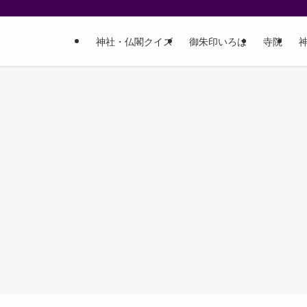
神社・仏閣クイズ
御朱印いろは
寺院