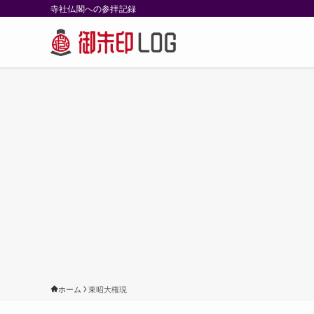
寺社仏閣への参拝記録
ホーム
東昭大権現