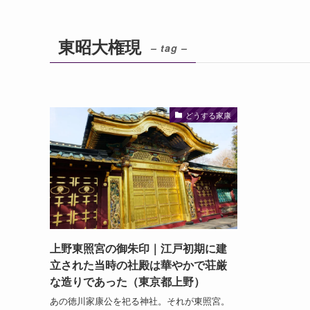
東昭大権現
– tag –
どうする家康
上野東照宮の御朱印｜江戸初期に建
立された当時の社殿は華やかで荘厳
な造りであった（東京都上野）
あの徳川家康公を祀る神社。それが東照宮。