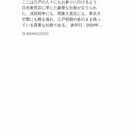
ここは江戸の人々にもお参りに行けるよう、
日光東照宮に準じた豪華な社殿が立てられ
た。戊辰戦争にも、関東大震災にも、東京大
空襲にも難を逃れ、江戸初期の姿のまま残っ
ている貴重な社殿である。 参拝日：2024年...
2024年2月23日