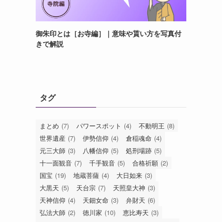
御朱印とは［お寺編］｜意味や貰い方を写真付
きで解説
タグ
まとめ
(7)
パワースポット
(4)
不動明王
(8)
世界遺産
(7)
伊勢信仰
(4)
倉稲魂命
(4)
元三大師
(3)
八幡信仰
(5)
処刑場跡
(5)
十一面観音
(7)
千手観音
(5)
合格祈願
(2)
国宝
(19)
地蔵菩薩
(4)
大日如来
(3)
大黒天
(5)
天台宗
(7)
天照皇大神
(3)
天神信仰
(4)
天鈿女命
(3)
弁財天
(6)
弘法大師
(2)
徳川家
(10)
恵比寿天
(3)