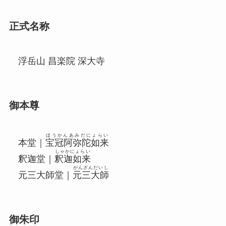
正式名称
浮岳山 昌楽院 深大寺
御本尊
ほうかんあみだにょらい
本堂｜
宝冠阿弥陀如来
しゃかにょらい
釈迦堂｜
釈迦如来
がんざんだいし
元三大師
堂｜
元三大師
御朱印