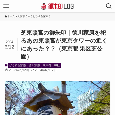
ホーム
大河ドラマ
どうする家康
芝東照宮の御朱印｜徳川家康を祀
るあの東照宮が東京タワーの近く
2024
6/12
にあった？？（東京都 港区芝公
園）
どうする家康
徳川家康
東京都
神社
2023年2月20日
2024年6月12日