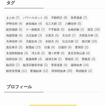
タグ
(7)
(4)
(8)
(7)
まとめ
パワースポット
不動明王
世界遺産
(4)
(4)
(3)
(5)
伊勢信仰
倉稲魂命
元三大師
八幡信仰
(5)
(7)
(5)
(2)
(19)
処刑場跡
十一面観音
千手観音
合格祈願
国宝
(4)
(3)
(5)
(7)
(3)
地蔵菩薩
大日如来
大黒天
天台宗
天照皇大神
(4)
(3)
(6)
(2)
(10)
天神信仰
天鈿女命
弁財天
弘法大師
徳川家
(3)
(13)
(4)
(4)
(2)
恵比寿天
新選組
日蓮
日蓮宗
曹洞宗
(3)
(2)
(4)
(4)
木花咲耶姫命
浄土宗
瓊々杵尊
真言宗智山派
(5)
(4)
(2)
(3)
(3)
稲荷信仰
素戔嗚尊
経津主神
聖徳宗
聖観音
(7)
(2)
(4)
(14)
臨済宗
臨済宗建長寺派
菅原道真
薬師如来
(11)
(12)
(20)
(2)
観世音菩薩
釈迦如来
阿弥陀如来
馬頭観音
プロフィール