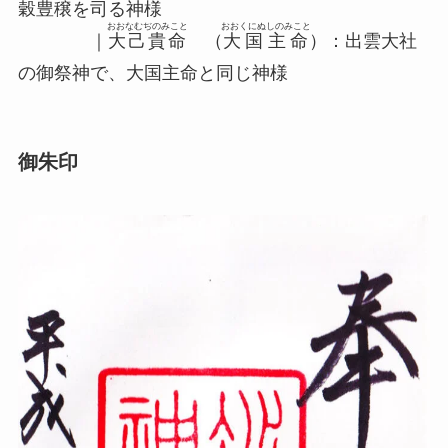
穀豊穣を司る神様
おおなむぢのみこと
おおくにぬしのみこと
｜
大己貴命
（
大国主命
）：出雲大社
の御祭神で、大国主命と同じ神様
御朱印