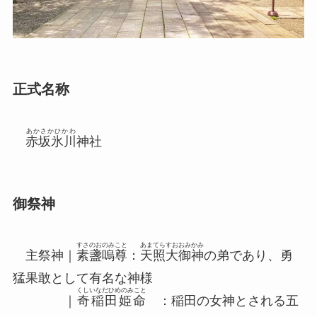
正式名称
あかさかひかわ
赤坂氷川
神社
御祭神
すさのおのみこと
あまてらすおおみかみ
主祭神｜
素盞嗚尊
：
天照大御神
の弟であり、勇
猛果敢として有名な神様
くしいなだひめのみこと
｜
奇稲田姫命
：稲田の女神とされる五