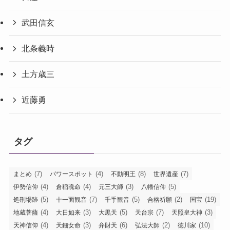
武田信玄
北条義時
土方歳三
近藤勇
タグ
(7)
(4)
(8)
(7)
まとめ
パワースポット
不動明王
世界遺産
(4)
(4)
(3)
(5)
伊勢信仰
倉稲魂命
元三大師
八幡信仰
(5)
(7)
(5)
(2)
(19)
処刑場跡
十一面観音
千手観音
合格祈願
国宝
(4)
(3)
(5)
(7)
(3)
地蔵菩薩
大日如来
大黒天
天台宗
天照皇大神
(4)
(3)
(6)
(2)
(10)
天神信仰
天鈿女命
弁財天
弘法大師
徳川家