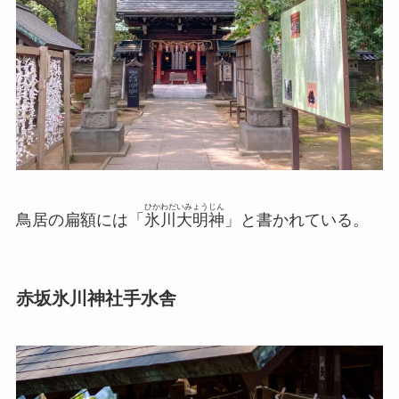
ひかわだいみょうじん
鳥居の扁額には「
氷川大明神
」と書かれている。
赤坂氷川神社手水舎