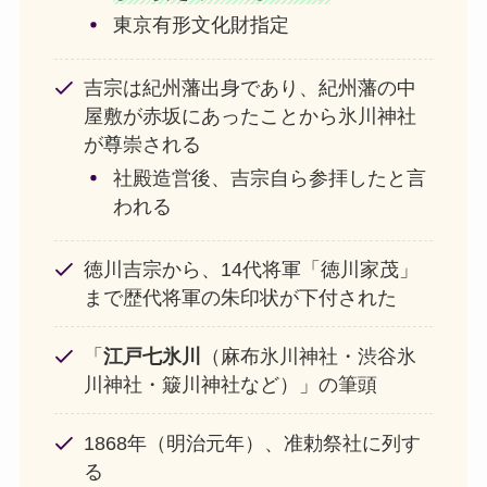
東京有形文化財指定
吉宗は紀州藩出身であり、紀州藩の中
屋敷が赤坂にあったことから氷川神社
が尊崇される
社殿造営後、吉宗自ら参拝したと言
われる
徳川吉宗から、14代将軍「徳川家茂」
まで歴代将軍の朱印状が下付された
「
江戸七氷川
（麻布氷川神社・渋谷氷
川神社・簸川神社など）」の筆頭
1868年（明治元年）、准勅祭社に列す
る