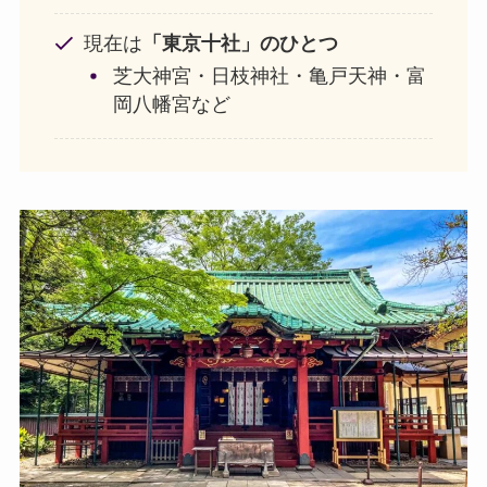
現在は
「東京十社」のひとつ
芝大神宮・日枝神社・
亀戸天神
・
富
岡八幡宮
など