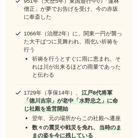
951年（天歴5年）東国遊行中の「蓮林
僧正」が夢でお告げを受け、今の赤坂
に奉斎した
1066年（治暦2年）に、関東一円が襲っ
た大干ばつに見舞われ、雨乞い祈祷を
行う
祈祷を行うとすぐに雨に恵まれ、そ
れは川が出来るほどの雨量であった
と伝わる
1729年（享保14年）、
江戸8代将軍
「徳川吉宗」が老中「水野忠之」に命
じ社殿を造営開始
翌年、元の場所からこの社殿へ遷座
数々の震災や戦災を免れ、
当時のま
まの姿を今に残している