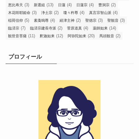
(3)
(13)
(4)
(4)
(2)
恵比寿天
新選組
日蓮
日蓮宗
曹洞宗
(3)
(2)
(4)
(4)
木花咲耶姫命
浄土宗
瓊々杵尊
真言宗智山派
(5)
(4)
(2)
(3)
(3)
稲荷信仰
素戔嗚尊
経津主神
聖徳宗
聖観音
(7)
(2)
(4)
(14)
臨済宗
臨済宗建長寺派
菅原道真
薬師如来
(11)
(12)
(20)
(2)
観世音菩薩
釈迦如来
阿弥陀如来
馬頭観音
プロフィール