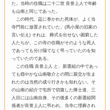
た。当時の住職は二十二世 良誉上人で年齢
も山南と同じであった。
この時代、莚に巻かれた死体が、よく当
寺門前に放置されていた。(馬小屋の旧家の
言い伝え) それは、葬式を出せない困窮した
人たちが、この寺の住職がそのような死人
であっても分け隔てなく弔っていたのを知
っていたのである。
この住職 良誉上人 と、新選組の中であっ
ても穏やかな山南敬介との間に親交が生ま
れたのは当然の成り行きかも知れない。そ
の山南の紹介で屯所で切腹した隊士達、三
人目には山南自身、その後多くの新選組関
係者が良誉上人に弔われ、当寺に埋葬され