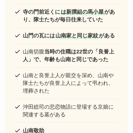
寺の門前近くに
は新撰組の馬小屋
があ
り、隊士たちが毎日往来していた
山門の瓦には
山南家と同じ家紋
がある
山南切腹
当時の住職は22世の「良誉上
人」で、年齢も山南と同じであった
山南と良誉上人が親交を深め、山南や
隊士たちが良誉上人によって弔われ、
埋葬された
沖田総司の悲恋物語に登場する京娘に
関連する墓がある
山南敬助