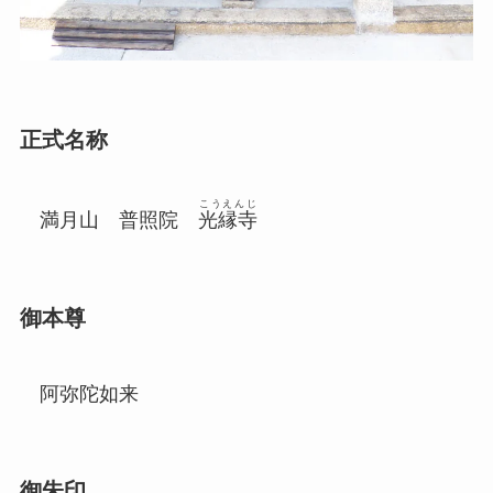
正式名称
こうえんじ
満月山 普照院
光縁寺
御本尊
阿弥陀如来
御朱印