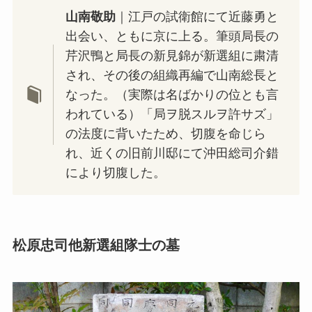
山南敬助
｜江戸の試衛館にて近藤勇と
出会い、ともに京に上る。筆頭局長の
芹沢鴨と局長の新見錦が新選組に粛清
され、その後の組織再編で山南総長と
なった。（実際は名ばかりの位とも言
われている）「局ヲ脱スルヲ許サズ」
の法度に背いたため、切腹を命じら
れ、近くの旧前川邸にて沖田総司介錯
により切腹した。
松原忠司他新選組隊士の墓