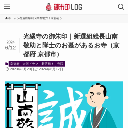
ホーム
都道府県別
関西地方
京都府
光縁寺の御朱印｜新選組総長山南
2024
敬助と隊士のお墓があるお寺（京
6/12
都府 京都市）
京都府
大河ドラマ
新選組！
寺院
2023年3月20日
2024年6月12日