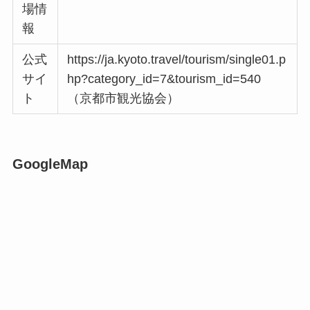
場情
報
公式
https://ja.kyoto.travel/tourism/single01.p
サイ
hp?category_id=7&tourism_id=540
ト
（京都市観光協会）
GoogleMap