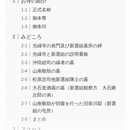
お寺の紹介
正式名称
御本尊
御朱印
みどころ
光縁寺の表門及び新選組墓所の碑
光縁寺と新選組の説明看板
沖田総司の縁者の墓
山南敬助の墓
松原忠司他新選組隊士の墓
大石造酒蔵の墓（新選組観察方 大石鍬
次郎の弟）
山南敬助が切腹を行った旧前川邸（新選
組の屯所）
まとめ
アクセス