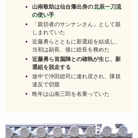
山南敬助は仙台藩出身の
北辰一刀流
の使い手
「親切者のサンナンさん」として親
しまれていた
近藤勇らとともに新選組を結成し、
当初は副長、後に総長を務めた
近藤勇ら首脳陣との確執が生じ、新
選組を脱走する
途中で沖田総司に連れ戻され、隊規
違反で切腹
晩年は山南三郎を名乗っていた