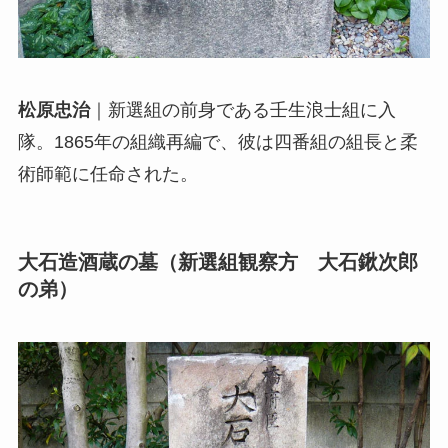
松原忠治
｜新選組の前身である壬生浪士組に入
隊。1865年の組織再編で、彼は四番組の組長と柔
術師範に任命された。
大石造酒蔵の墓（新選組観察方 大石鍬次郎
の弟）