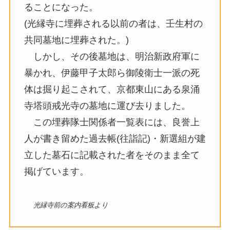
ることになった。
(光縁寺に埋葬される以前の者は、壬生村の
共同墓地に埋葬された。)
しかし、その後墓地は、明治新政府軍に
暴かれ、伊藤甲子太郎ら御陵衛士一派の死
体は掘り起こされて、京都東山にある泉涌
寺塔頭戒光寺の墓地に運び去りました。
この埋葬隊士関係者一覧表には、良誉上
人が書き留めた過去帳(往詣記)・新選組が建
立した墓石に記載された者をそのまま全て
掲げています。
光縁寺前の案内看板より