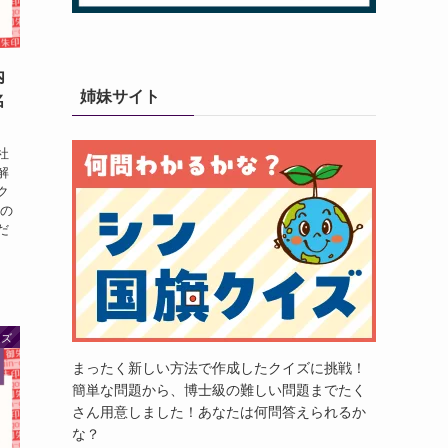
内
姉妹サイト
名
社
解
ク
すの
だ
イズ
まったく新しい方法で作成したクイズに挑戦！
簡単な問題から、博士級の難しい問題までたく
さん用意しました！あなたは何問答えられるか
な？