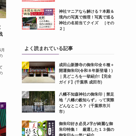
神社マニアなら解ける？本殿＆
境内の写真で推理！写真で巡る
神社の名前当てクイズ ［その
と
２］
浅
よく読まれている記事
5月
の
。
成田山新勝寺の御朱印全６種＋
て
開運御朱印(令和８年新登場！)
の
｜見どころを一挙紹介!【完全
ガイド】(千葉県 成田市)
八幡不知森神社の御朱印｜禁足
地「八幡の藪知らず」って実際
どんなところ？（千葉県市川
岡県
市）
御朱印好き必見♪字が綺麗な御
朱印特集！ 厳選した１３個の
御朱印を一気に紹介。