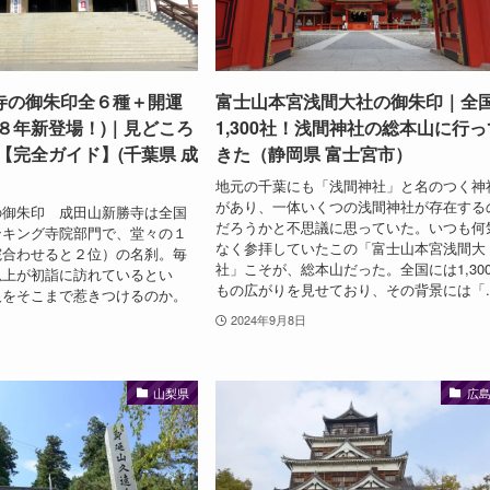
寺の御朱印全６種＋開運
富士山本宮浅間大社の御朱印｜全
８年新登場！)｜見どころ
1,300社！浅間神社の総本山に行っ
【完全ガイド】(千葉県 成
きた（静岡県 富士宮市）
地元の千葉にも「浅間神社」と名のつく神
があり、一体いくつの浅間神社が存在する
の御朱印 成田山新勝寺は全国
だろうかと不思議に思っていた。いつも何
ンキング寺院部門で、堂々の１
なく参拝していたこの「富士山本宮浅間大
院合わせると２位）の名刹。毎
社」こそが、総本山だった。全国には1,30
以上が初詣に訪れているとい
もの広がりを見せており、その背景には「..
人をそこまで惹きつけるのか。
2024年9月8日
山梨県
広