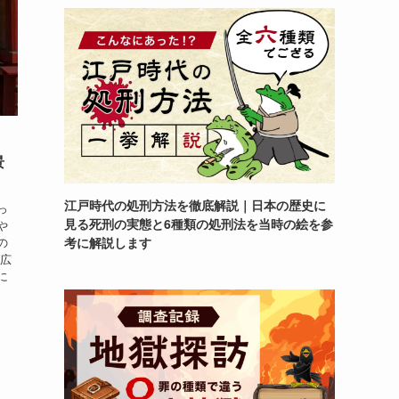
景
江戸時代の処刑方法を徹底解説｜日本の歴史に
っ
見る死刑の実態と6種類の処刑法を当時の絵を参
や
の
考に解説します
史広
に