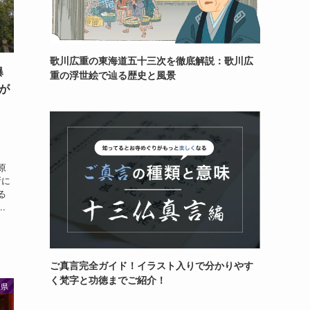
歌川広重の東海道五十三次を徹底解説：歌川広
爆
重の浮世絵で辿る歴史と風景
が
、
原
所に
る
.
ご真言完全ガイド！イラスト入りで分かりやす
く梵字と功徳までご紹介！
島県