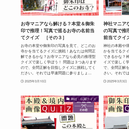
お寺マニアなら解ける？本堂＆御朱
神社マニア
印で推理！写真で巡るお寺の名前当
の写真で推
てクイズ ［その３］
前当てクイ
お寺の本堂や御朱印の写真を見て、どこのお
神社の本殿や
寺かを当てるクイズに挑戦！あなたは何問正
かを当てるク
解できるかな？お寺マニアなら必見の推理型
できるかな？
クイズで楽しく学ぼう！ 問題は３つあります
イズで楽しく学
ので、全問正解を目指しクイズに挑戦してく
で、全問正解
ださい。それでは早速問題に参りましょ...
さい。それでは
2025年3月10日
2025年3月3日
神社・仏閣クイズ