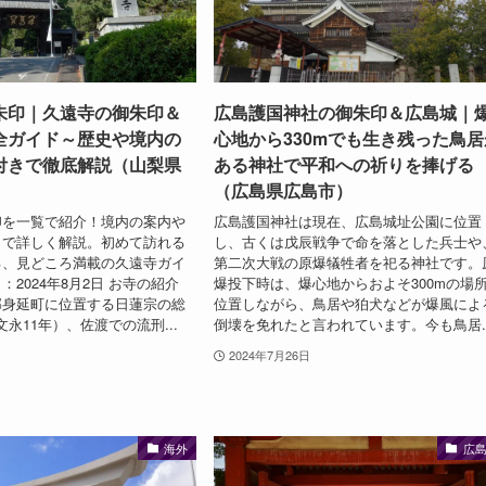
朱印｜久遠寺の御朱印＆
広島護国神社の御朱印＆広島城｜
全ガイド～歴史や境内の
心地から330mでも生き残った鳥居
付きで徹底解説（山梨県
ある神社で平和への祈りを捧げる
（広島県広島市）
印を一覧で紹介！境内の案内や
広島護国神社は現在、広島城址公園に位置
きで詳しく解説。初めて訪れる
し、古くは戊辰戦争で命を落とした兵士や
る、見どころ満載の久遠寺ガイ
第二次大戦の原爆犠牲者を祀る神社です。
2024年8月2日 お寺の紹介
爆投下時は、爆心地からおよそ300mの場
郡身延町に位置する日蓮宗の総
位置しながら、鳥居や狛犬などが爆風によ
（文永11年）、佐渡での流刑...
倒壊を免れたと言われています。今も鳥居..
2024年7月26日
海外
広