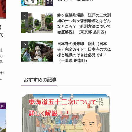
鈴ヶ森処刑場跡｜江戸の二大刑
場の一つ鈴ヶ森刑場跡とはどん
なところ？［処刑方法について
国
徹底解説］（東京都 品川区）
て
日本寺の御朱印｜鋸山（日本
寺）完全ガイド！日本寺の大仏
社
様と地獄のぞきは必見です！
の
（千葉県 鋸南町）
気
0社
.
おすすめの記事
島県