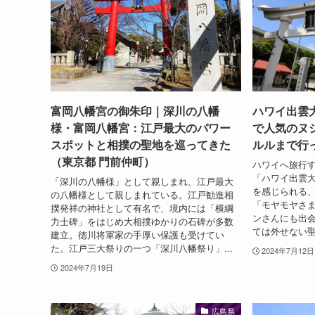
富岡八幡宮の御朱印｜深川の八幡
ハワイ出雲
様・富岡八幡宮：江戸最大のパワー
で人気のヌ
スポットと相撲の聖地を巡ってきた
ルルまで行っ
（東京都 門前仲町）
ハワイへ旅行
「ハワイ出雲
「深川の八幡様」として親しまれ、江戸最大
を感じられる
の八幡様として親しまれている。江戸勧進相
「モヤモヤさ
撲発祥の神社として有名で、境内には「横綱
ンさんにも出
力士碑」をはじめ大相撲ゆかりの石碑が多数
ては外せない聖
建立。徳川将軍家の手厚い保護も受けてい
た。江戸三大祭りの一つ「深川八幡祭り」...
2024年7月12日
2024年7月19日
広島県