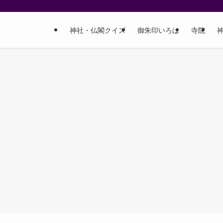
神社・仏閣クイズ
御朱印いろは
寺院