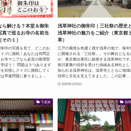
なら解ける？本堂＆御朱
浅草神社の御朱印｜三社祭の歴史
写真で巡るお寺の名前当
浅草神社の魅力をご紹介（東京都 
［その１］
草）
御朱印の写真を見て、どこのお
江戸の風情を色濃く残す浅草の地で、毎年
クイズに挑戦！あなたは何問正
に開催される「三社祭」。その舞台となる
？お寺マニアなら必見の推理型
が、東京都台東区に鎮座する浅草神社です
学ぼう！ 問題は３つあります
徳川家康の信仰を受けた由緒ある神社とし
解を目指しクイズに挑戦してく
知られる浅草神社は、浅草寺とともに地域
は早速問題に参りましょ...
信仰と文化を支えてきました。この記事...
2025年2月6日
千葉県
静