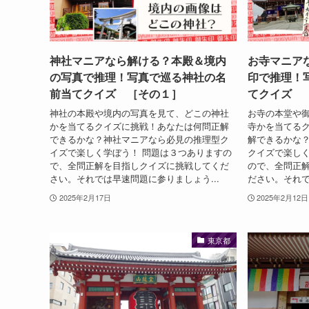
神社マニアなら解ける？本殿＆境内
お寺マニア
の写真で推理！写真で巡る神社の名
印で推理！
前当てクイズ ［その１］
てクイズ 
神社の本殿や境内の写真を見て、どこの神社
お寺の本堂や
かを当てるクイズに挑戦！あなたは何問正解
寺かを当てる
できるかな？神社マニアなら必見の推理型ク
解できるかな
イズで楽しく学ぼう！ 問題は３つありますの
クイズで楽しく
で、全問正解を目指しクイズに挑戦してくだ
ので、全問正
さい。それでは早速問題に参りましょう...
ださい。それで
2025年2月17日
2025年2月12日
東京都