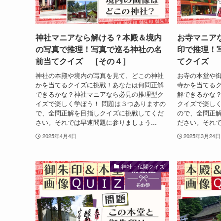
神社マニアなら解ける？本殿＆境内
お寺マニア
の写真で推理！写真で巡る神社の名
印で推理！
前当てクイズ ［その４］
てクイズ 
神社の本殿や境内の写真を見て、どこの神社
お寺の本堂や
かを当てるクイズに挑戦！あなたは何問正解
寺かを当てる
できるかな？神社マニアなら必見の推理型ク
解できるかな
イズで楽しく学ぼう！ 問題は３つありますの
クイズで楽しく
で、全問正解を目指しクイズに挑戦してくだ
ので、全問正
さい。それでは早速問題に参りましょう...
ださい。それで
2025年4月4日
2025年3月24日
神社・仏閣クイズ