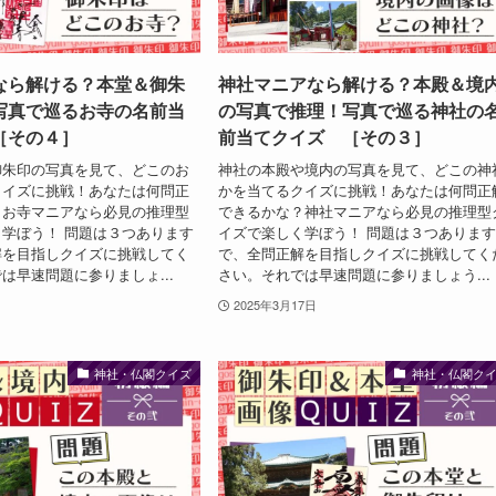
なら解ける？本堂＆御朱
神社マニアなら解ける？本殿＆境
写真で巡るお寺の名前当
の写真で推理！写真で巡る神社の
［その４］
前当てクイズ ［その３］
御朱印の写真を見て、どこのお
神社の本殿や境内の写真を見て、どこの神
クイズに挑戦！あなたは何問正
かを当てるクイズに挑戦！あなたは何問正
？お寺マニアなら必見の推理型
できるかな？神社マニアなら必見の推理型
学ぼう！ 問題は３つあります
イズで楽しく学ぼう！ 問題は３つありま
解を目指しクイズに挑戦してく
で、全問正解を目指しクイズに挑戦してく
は早速問題に参りましょ...
さい。それでは早速問題に参りましょう...
2025年3月17日
神社・仏閣クイズ
神社・仏閣ク