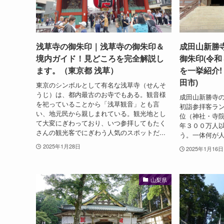
浅草寺の御朱印｜浅草寺の御朱印＆
成田山新勝
境内ガイド！見どころを完全解説し
御朱印(令和
ます。（東京都 浅草）
を一挙紹介!
田市)
東京のシンボルとして有名な浅草寺（せんそ
うじ）は、都内最古のお寺でもある。観音様
成田山新勝寺
を祀っていることから「浅草観音」とも言
初詣参拝客ラ
い、地元民から親しまれている。観光地とし
位（神社・寺
て大変にぎわっており、いつ参拝してもたく
年３００万人
さんの観光客でにぎわう人気のスポットだ...
う。一体何が
2025年1月28日
2025年1月16日
山梨県