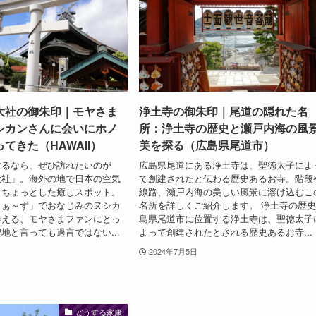
大社の御朱印｜モヤさま
浄土寺の御朱印｜尾道の隠れた名
シカンさんに会いにホノ
所：浄土寺の歴史と瀬戸内海の風
てきた（HAWAII）
美を探る（広島県尾道市）
するなら、ぜひ訪れたいのが
広島県尾道にある浄土寺は、聖徳太子によ
大社」。海外の地で日本の空気
て創建されたと伝わる歴史あるお寺。階段
、ちょっとした癒しスポット。
線路、瀬戸内海の美しい風景に溶け込むこ
まぁ～ず」でおなじみのヌシカ
名所を詳しくご紹介します。 浄土寺の歴
会える、モヤさまファンにとっ
島県尾道市に位置する浄土寺は、聖徳太子
地と言っても過言ではない...
よって創建されたとされる歴史あるお寺...
2024年7月5日
どうする家康