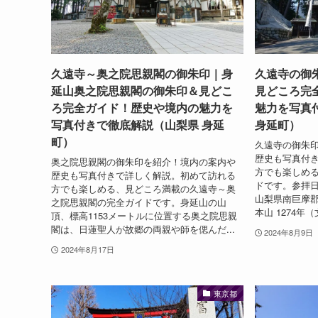
久遠寺～奥之院思親閣の御朱印｜身
久遠寺の御
延山奥之院思親閣の御朱印＆見どこ
見どころ完
ろ完全ガイド！歴史や境内の魅力を
魅力を写真
写真付きで徹底解説（山梨県 身延
身延町）
町）
久遠寺の御朱
歴史も写真付
奥之院思親閣の御朱印を紹介！境内の案内や
方でも楽しめ
歴史も写真付きで詳しく解説。初めて訪れる
ドです。参拝日：
方でも楽しめる、見どころ満載の久遠寺～奥
山梨県南巨摩
之院思親閣の完全ガイドです。身延山の山
本山 1274年
頂、標高1153メートルに位置する奥之院思親
閣は、日蓮聖人が故郷の両親や師を偲んだ...
2024年8月9日
2024年8月17日
東京都