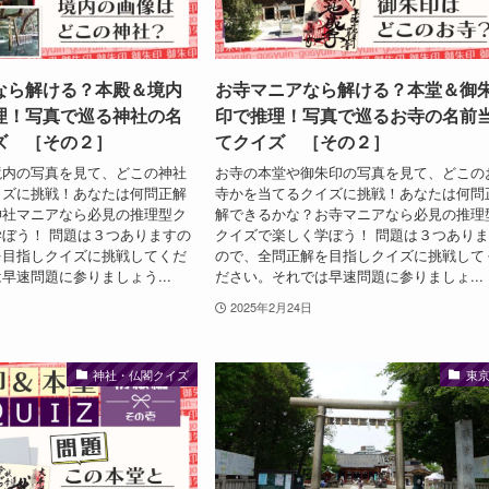
なら解ける？本殿＆境内
お寺マニアなら解ける？本堂＆御
理！写真で巡る神社の名
印で推理！写真で巡るお寺の名前
ズ ［その２］
てクイズ ［その２］
境内の写真を見て、どこの神社
お寺の本堂や御朱印の写真を見て、どこの
イズに挑戦！あなたは何問正解
寺かを当てるクイズに挑戦！あなたは何問
神社マニアなら必見の推理型ク
解できるかな？お寺マニアなら必見の推理
ぼう！ 問題は３つありますの
クイズで楽しく学ぼう！ 問題は３つあり
を目指しクイズに挑戦してくだ
ので、全問正解を目指しクイズに挑戦して
早速問題に参りましょう...
ださい。それでは早速問題に参りましょ...
2025年2月24日
神社・仏閣クイズ
東