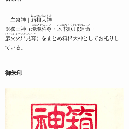
はこねのおおかみ
主祭神｜
箱根大神
ににぎのみこと
このはなさくやひめのみこと
※御三神（
瓊瓊杵尊
・
木花咲耶姫命
・
ひこほほでみのみこと
彦火火出見尊
）をまとめ
箱根大神
としてお祀りし
ている。
御朱印