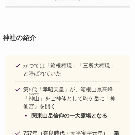
神社の紹介
かつては「箱根権現」「三所大権現」
と呼ばれていた
第5代「孝昭天皇」が、箱根山最高峰
かみやま
「
神山
」をご神体として駒ケ岳に「神
仙宮」を開く
関東山岳信仰の一大霊場となる
757年（奈良時代・天平宝字元年）、
箱