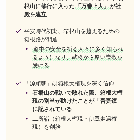
根山に修行に入った
「万巻上人」
が社
殿を建立
平安時代初期、箱根山を越えるための
箱根路が開通
道中の安全を祈る人々に多く知られ
るようになり、武将から厚い崇敬を
受ける
「源頼朝」は箱根大権現を深く信仰
石
橋山の戦いで敗れた際、箱根大権
現の別当が助けたことが「吾妻鏡」
に記されている
二所詣（箱根大権現・
伊豆走湯権
現
）を創始