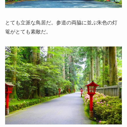
とても立派な鳥居だ。参道の両脇に並ぶ朱色の灯
篭がとても素敵だ。