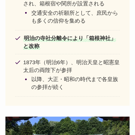
され、箱根宿や関所が設置される
交通安全の祈願所として、庶民から
も多くの信仰を集める
明治の寺社分離令により「箱根神社」
と改称
1873年（明治6年）、明治天皇と昭憲皇
太后の両陛下が参拝
以降、大正・昭和の時代まで各皇族
の参拝が続く