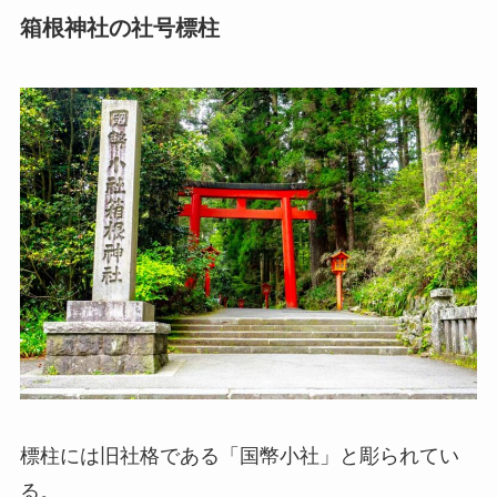
箱根神社の社号標柱
標柱には旧社格である「国幣小社」と彫られてい
る。