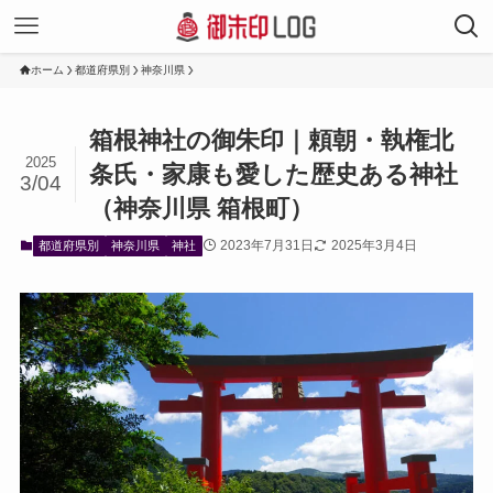
ホーム
都道府県別
神奈川県
箱根神社の御朱印｜頼朝・執権北
2025
条氏・家康も愛した歴史ある神社
3/04
（神奈川県 箱根町）
2023年7月31日
2025年3月4日
都道府県別
神奈川県
神社