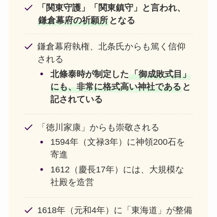
「関東守護」「関東鎮守」と言われ、
鎌倉幕府の祈願所
となる
鎌倉幕府執権、北条氏からも篤く信仰
される
北條泰時が制定した
「御成敗式目」
にも、非常に格式高い神社である
と
記されている
「徳川家康」からも崇敬される
1594年（文禄3年）に神領200石を
寄進
1612（慶長17年）には、大規模な
社殿を造営
1618年（元和4年）に「東海道」が整備