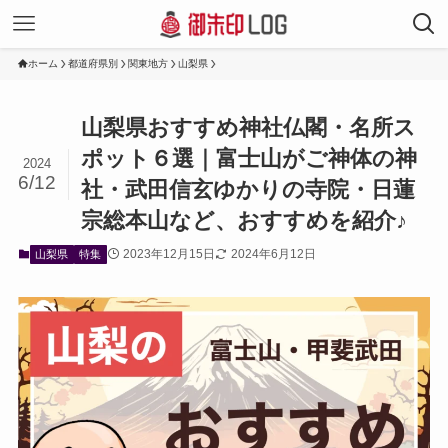
ホーム
都道府県別
関東地方
山梨県
山梨県おすすめ神社仏閣・名所ス
ポット６選｜富士山がご神体の神
2024
6/12
社・武田信玄ゆかりの寺院・日蓮
宗総本山など、おすすめを紹介♪
2023年12月15日
2024年6月12日
山梨県
特集