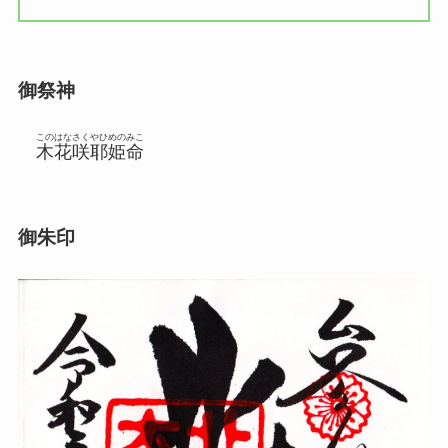
御祭神
このはなさくやひめのみこ
木花咲耶姫命
御朱印