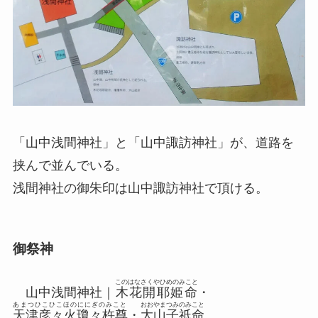
「山中浅間神社」と「山中諏訪神社」が、道路を
挟んで並んでいる。
浅間神社の御朱印は山中諏訪神社で頂ける。
御祭神
このはなさくやひめのみこと
山中浅間神社｜
木花開耶姫命
・
あまつひこひこほのににぎのみこと
おおやまつみのみこと
天津彦々火瓊々杵尊
・
大山子祇命