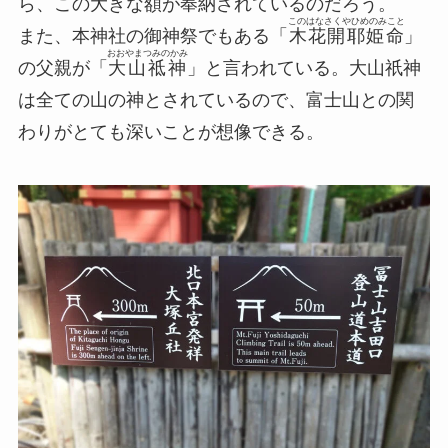
ら、この大きな額が奉納されているのだろう。
このはなさくやひめのみこと
また、本神社の御神祭でもある「
木花開耶姫命
」
おおやまつみのかみ
の父親
が
「
大山祗神
」と言われている。大山祇神
は全ての山の神とされているので、富士山との関
わりがとても深いことが想像できる。