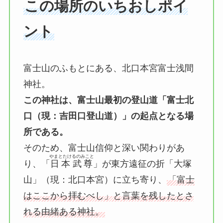
この場所のいちおしポイ
ント
富士山のふもとにある、北口本宮富士浅間
神社。
この神社は、富士山最初の登山道「富士北
口（現：吉田口登山道）」の起点となる場
所である。
そのため、富士山信仰と深い関わりがあ
やまとたけるのみこと
り、「
日本武尊
」が東方遠征の折「大塚
山」（現：北口本宮）に立ち寄り、
「富士
はここから拝むべし」と言葉を残したとさ
れる由緒ある神社。