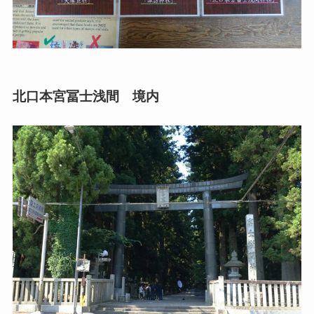
北口本宮冨士浅間 境内